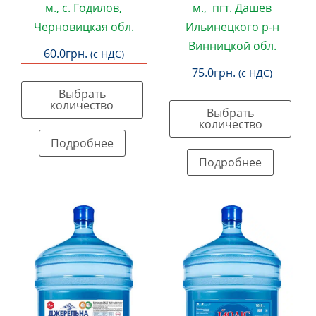
м., с. Годилов,
м., пгт.
Дашев
Черновицкая обл.
Ильинецкого р-н
Винницкой обл.
60.0
грн.
(с НДС)
75.0
грн.
(с НДС)
Выбрать
количество
Выбрать
количество
Цей
Подробнее
товар
Цей
Подробнее
має
товар
кілька
має
варіантів.
кілька
Параметри
варіантів.
можна
Параметри
вибрати
можна
на
вибрати
сторінці
на