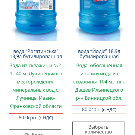
товару
сторінці
товару
вода “Рогатинська”
вода “Йодіс” 18,9л
18,9л бутилированная
бутилированная
Вода из скважины №2-
Вода
, обогащенная
Л.
40 м. Лучинецького
ионами йода
из
месторождения
скважины 104 м., пгт.
минеральных вод
с.
Дашев Ильинецкого
Лучинцы Ивано-
р-н Винницкой обл.
Франковской области
80.0
грн.
(с НДС)
80.0
грн.
(с НДС)
Выбрать
количество
Выбрать