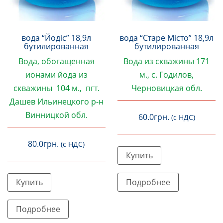
вода “Йодіс” 18,9л
вода “Старе Місто” 18,9л
бутилированная
бутилированная
Вода
, обогащенная
Вода из скважины 171
ионами йода
из
м., с. Годилов,
скважины 104 м., пгт.
Черновицкая обл.
Дашев Ильинецкого р-н
Винницкой обл.
60.0
грн.
(с НДС)
80.0
грн.
Цей
(с НДС)
Купить
товар
Цей
має
Подробнее
Купить
товар
кілька
має
варіантів.
Подробнее
кілька
Параметри