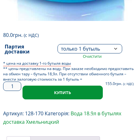
80.0
грн.
(с НДС)
Партия
доставки
Очистити
* цена на доставку 1-го бутыля воды
** цены представлены на воду. При заказе необходимо предоставить
на обмен тару – бутыль 18,9л. При отсутствии обменного бутыля –
внести залоговую стоимость за 1 бутыль =
155.0
грн.
(с НДС)
вода
КУПИТЬ
"Рогатинська"
18,9л
бутилированная
Артикул:
128-170
Категорія:
Вода 18.9л в бутылях
кількість
доставка Хмельницкий