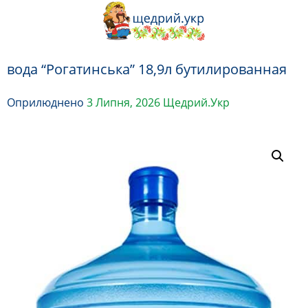
Перейти
до
вмісту
вода “Рогатинська” 18,9л бутилированная
Оприлюднено
3 Липня, 2026
Щедрий.Укр