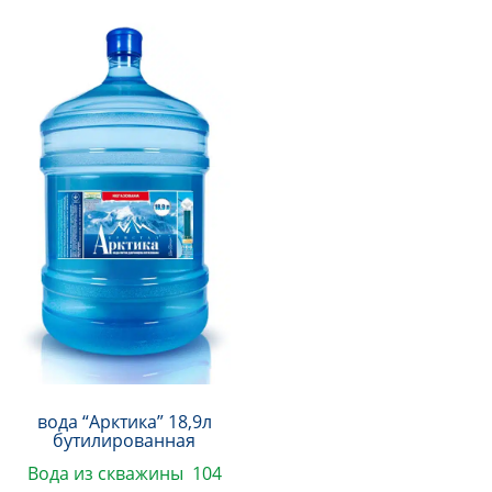
варіантів.
можна
Параметри
вибрати
можна
на
вибрати
сторінці
на
товару
сторінці
товару
вода “Арктика” 18,9л
бутилированная
Вода из скважины 104