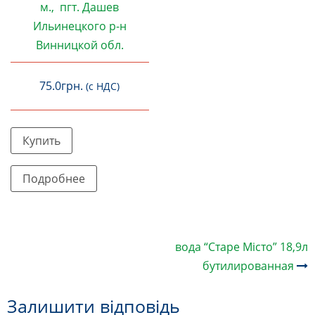
м., пгт.
Дашев
Ильинецкого р-н
Винницкой обл.
75.0
грн.
(с НДС)
Цей
Купить
товар
має
Подробнее
кілька
варіантів.
Параметри
можна
Навігація
вода “Старе Місто” 18,9л
вибрати
по
бутилированная
запису
на
сторінці
Залишити відповідь
товару