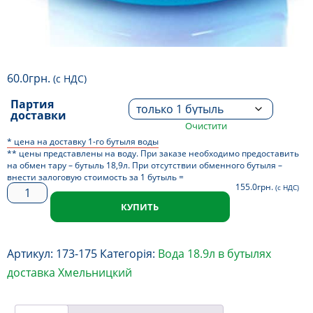
60.0
грн.
(с НДС)
Партия
доставки
Очистити
* цена на доставку 1-го бутыля воды
** цены представлены на воду. При заказе необходимо предоставить
на обмен тару – бутыль 18,9л. При отсутствии обменного бутыля –
внести залоговую стоимость за 1 бутыль =
155.0
грн.
(с НДС)
вода
КУПИТЬ
"Старе
Місто"
18,9л
Артикул:
173-175
Категорія:
Вода 18.9л в бутылях
бутилированная
доставка Хмельницкий
кількість