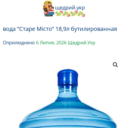
Перейти
до
вмісту
вода “Старе Місто” 18,9л бутилированная
Оприлюднено
6 Липня, 2026
Щедрий.Укр