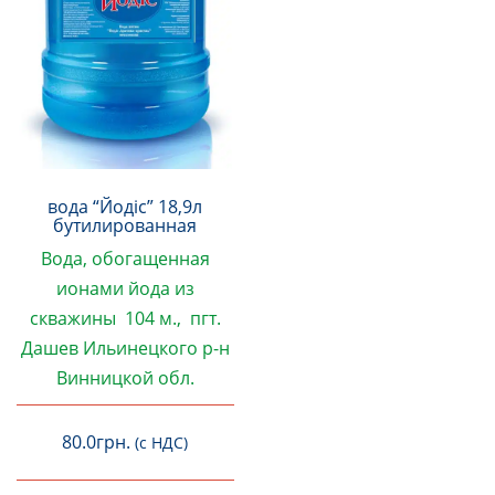
вода “Йодіс” 18,9л
бутилированная
Вода
, обогащенная
ионами йода
из
скважины 104 м., пгт.
Дашев Ильинецкого р-н
Винницкой обл.
80.0
грн.
(с НДС)