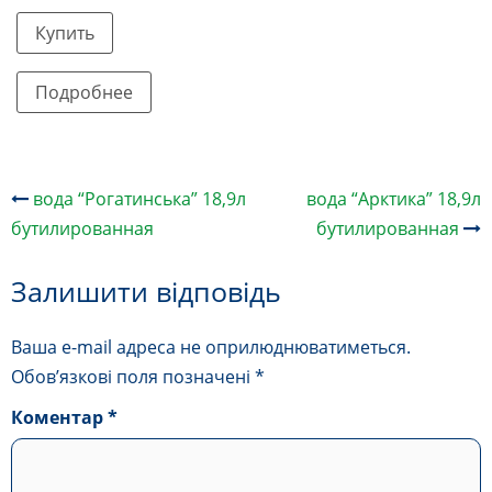
Цей
Купить
товар
має
Подробнее
кілька
варіантів.
Параметри
можна
Навігація
вода “Рогатинська” 18,9л
вода “Арктика” 18,9л
вибрати
по
бутилированная
бутилированная
запису
на
сторінці
Залишити відповідь
товару
Ваша e-mail адреса не оприлюднюватиметься.
Обов’язкові поля позначені
*
Коментар
*