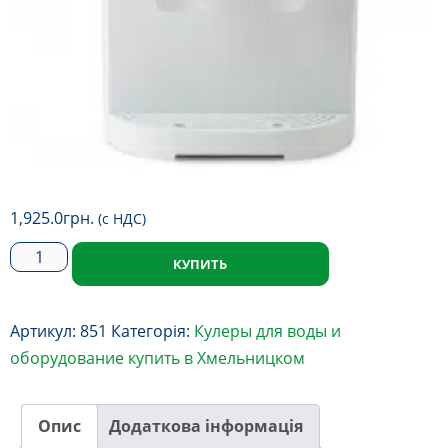
1,925.0
грн.
(с НДС)
Кулер
КУПИТЬ
для
воды
Артикул:
851
Категорія:
Кулеры для воды и
настольный
оборудование купить в Хмельницком
CH
-
D120E
Опис
Додаткова інформація
кількість