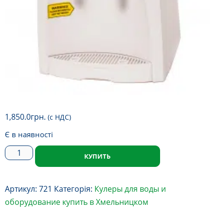
1,850.0
грн.
(с НДС)
Є в наявності
Кулер
КУПИТЬ
для
воды
Артикул:
721
Категорія:
Кулеры для воды и
Cooper&Hunter
оборудование купить в Хмельницком
Серия
Компакт