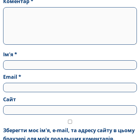
Коментар
*
Ім'я
*
Email
*
Сайт
Зберегти моє ім'я, e-mail, та адресу сайту в цьому
браузері для моїх подальших коментарів.