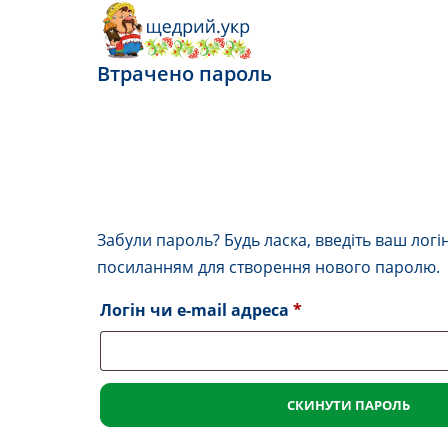
Перейти
до
вмісту
Втрачено пароль
Забули пароль? Будь ласка, введіть ваш логі
посиланням для створення нового паролю.
Обов’язкове
Логін чи e-mail адреса
*
СКИНУТИ ПАРОЛЬ